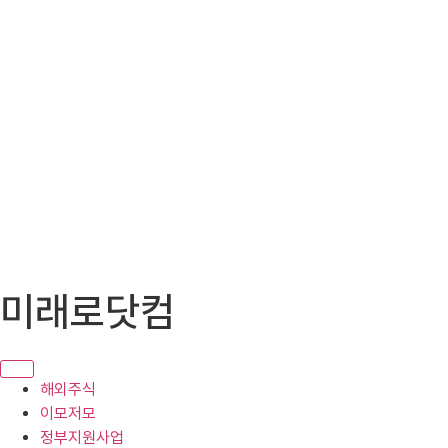
콘
미래로닷컴
텐
츠
로
건
해외주식
너
이모저모
뛰
정부지원사업