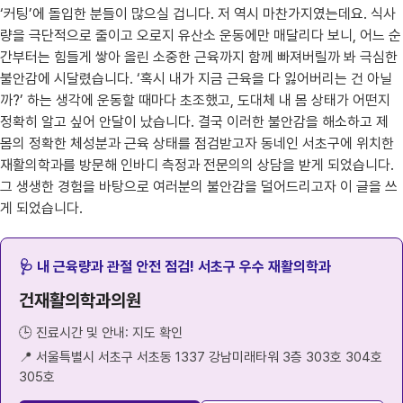
‘커팅’에 돌입한 분들이 많으실 겁니다. 저 역시 마찬가지였는데요. 식사
량을 극단적으로 줄이고 오로지 유산소 운동에만 매달리다 보니, 어느 순
간부터는 힘들게 쌓아 올린 소중한 근육까지 함께 빠져버릴까 봐 극심한
불안감에 시달렸습니다. ‘혹시 내가 지금 근육을 다 잃어버리는 건 아닐
까?’ 하는 생각에 운동할 때마다 초조했고, 도대체 내 몸 상태가 어떤지
정확히 알고 싶어 안달이 났습니다. 결국 이러한 불안감을 해소하고 제
몸의 정확한 체성분과 근육 상태를 점검받고자 동네인 서초구에 위치한
재활의학과를 방문해 인바디 측정과 전문의의 상담을 받게 되었습니다.
그 생생한 경험을 바탕으로 여러분의 불안감을 덜어드리고자 이 글을 쓰
게 되었습니다.
🩺 내 근육량과 관절 안전 점검! 서초구 우수 재활의학과
건재활의학과의원
🕒 진료시간 및 안내: 지도 확인
📍 서울특별시 서초구 서초동 1337 강남미래타워 3층 303호 304호
305호