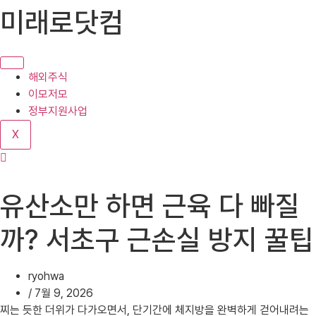
콘
미래로닷컴
텐
츠
로
건
해외주식
너
이모저모
뛰
정부지원사업
기
X
유산소만 하면 근육 다 빠질
까? 서초구 근손실 방지 꿀팁
ryohwa
/
7월 9, 2026
찌는 듯한 더위가 다가오면서, 단기간에 체지방을 완벽하게 걷어내려는