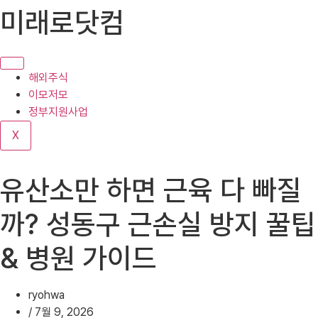
콘
미래로닷컴
텐
츠
로
건
해외주식
너
이모저모
뛰
정부지원사업
기
X
유산소만 하면 근육 다 빠질
까? 성동구 근손실 방지 꿀팁
& 병원 가이드
ryohwa
/
7월 9, 2026