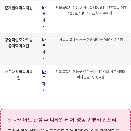
준재활의학과의원
바
서울특별시 성동구 상왕십리동 811 텐즈힐몰 2층
120호 (네비 : 텐즈힐몰 주차장)
로
가
기
왕십리성모마취통
바
서울특별시 성동구 하왕십리동 966-12 2층
증의학과의원
로
가
기
새본재활의학과의
바
서울특별시 성동구 성수동1가 14-53 새본재활의
학과빌딩 2, 3, 4층
원
로
가
기
✨ 다이어트 완성 후 디테일 케어! 성동구 뷰티 인프라
근손실 없이 체지방을 성공적으로 걷어내셨다면, 이제 다이어트 후