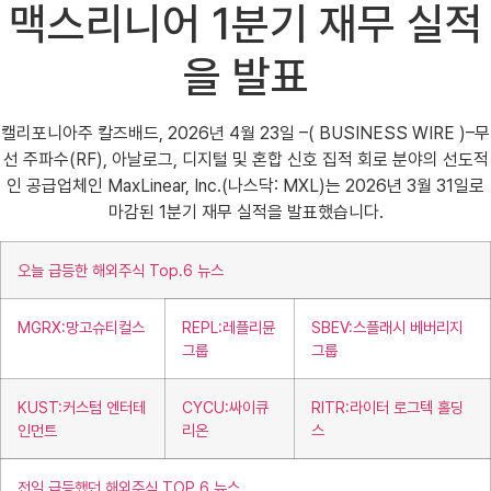
맥스리니어 1분기 재무 실적
을 발표
캘리포니아주 칼즈배드, 2026년 4월 23일 –( BUSINESS WIRE )–무
선 주파수(RF), 아날로그, 디지털 및 혼합 신호 집적 회로 분야의 선도적
인 공급업체인 MaxLinear, Inc.(나스닥: MXL)는 2026년 3월 31일로
마감된 1분기 재무 실적을 발표했습니다.
오늘 급등한 해외주식 Top.6 뉴스
MGRX:망고슈티컬스
REPL:레플리뮨
SBEV:스플래시 베버리지
그룹
그룹
KUST:커스텀 엔터테
CYCU:싸이큐
RITR:라이터 로그텍 홀딩
인먼트
리온
스
전일 급등했던 해외주식 TOP.6 뉴스