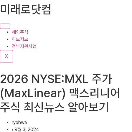
콘
미래로닷컴
텐
츠
로
건
해외주식
너
이모저모
뛰
정부지원사업
기
X
2026 NYSE:MXL 주가
(MaxLinear) 맥스리니어
주식 최신뉴스 알아보기
ryohwa
/
9월 3, 2024