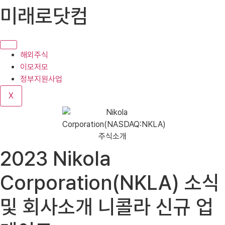
콘
미래로닷컴
텐
츠
로
건
해외주식
너
이모저모
뛰
정부지원사업
기
X
2023 Nikola
Corporation(NKLA) 소식
및 회사소개 니콜라 신규 업