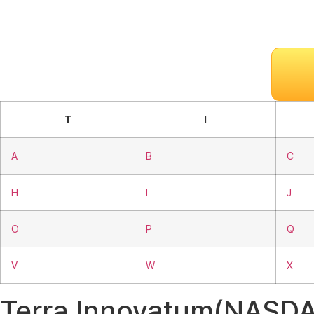
T
I
A
B
C
H
I
J
O
P
Q
V
W
X
Terra Innovatum(NAS