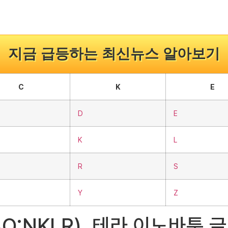
지금 급등하는 최신뉴스 알아보기
C
K
E
D
E
K
L
R
S
Y
Z
DAQ:NKLR), 테라 이노바툼 글