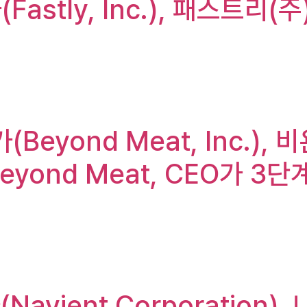
Fastly, Inc.), 패스트리(주
Beyond Meat, Inc.), 
Beyond Meat, CEO가 
(Navient Corporatio