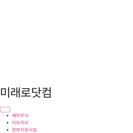
콘
미래로닷컴
텐
츠
로
건
해외주식
너
이모저모
뛰
정부지원사업