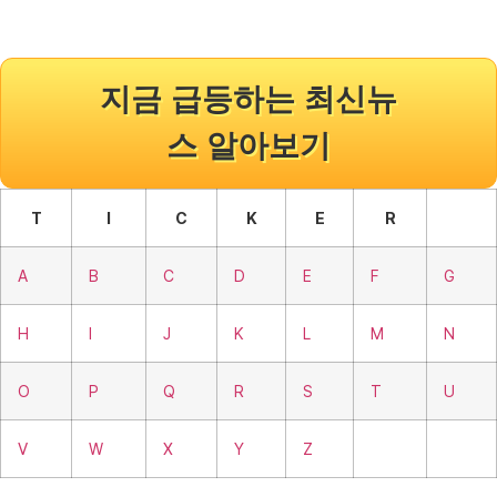
지금 급등하는 최신뉴
스 알아보기
T
I
C
K
E
R
A
B
C
D
E
F
G
H
I
J
K
L
M
N
O
P
Q
R
S
T
U
V
W
X
Y
Z