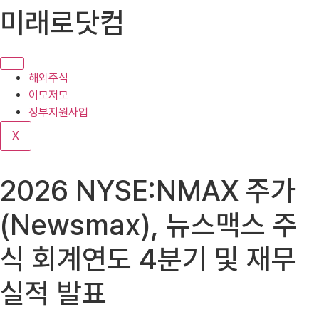
콘
미래로닷컴
텐
츠
로
건
해외주식
너
이모저모
뛰
정부지원사업
기
X
2026 NYSE:NMAX 주가
(Newsmax), 뉴스맥스 주
식 회계연도 4분기 및 재무
실적 발표