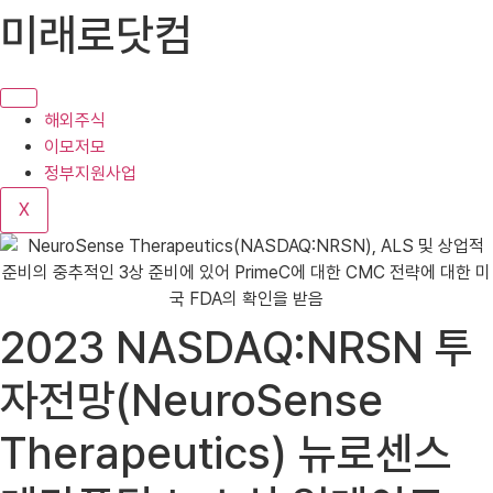
콘
미래로닷컴
텐
츠
로
건
해외주식
너
이모저모
뛰
정부지원사업
기
X
2023 NASDAQ:NRSN 투
자전망(NeuroSense
Therapeutics) 뉴로센스