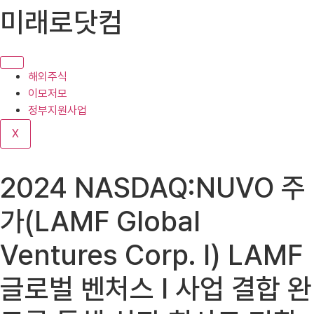
콘
미래로닷컴
텐
츠
로
건
해외주식
너
이모저모
뛰
정부지원사업
기
X
2024 NASDAQ:NUVO 주
가(LAMF Global
Ventures Corp. I) LAMF
글로벌 벤처스 I 사업 결합 완