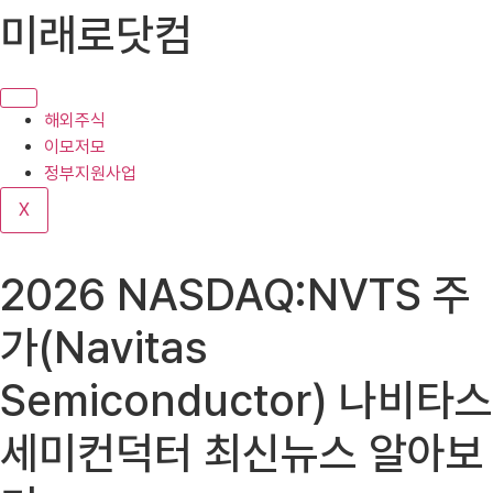
콘
미래로닷컴
텐
츠
로
건
해외주식
너
이모저모
뛰
정부지원사업
기
X
2026 NASDAQ:NVTS 주
가(Navitas
Semiconductor) 나비타스
세미컨덕터 최신뉴스 알아보