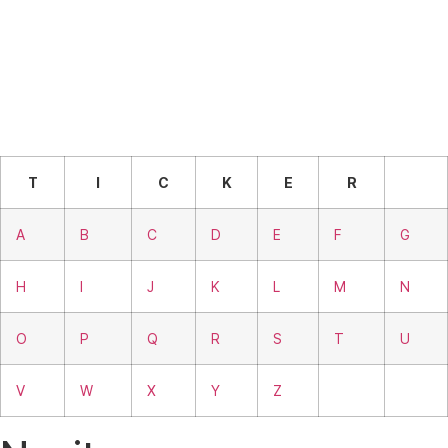
T
I
C
K
E
R
A
B
C
D
E
F
G
H
I
J
K
L
M
N
O
P
Q
R
S
T
U
V
W
X
Y
Z