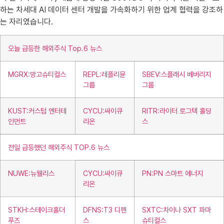
하는 차세대 AI 데이터 센터 개발을 가속화하기 위한 업계 협력을 강조하
는 자리였습니다.
오늘 급등한 해외주식 Top.6 뉴스
MGRX:망고슈티컬스
REPL:레플리뮨
SBEV:스플래시 베버리지
그룹
그룹
KUST:커스텀 엔터테
CYCU:싸이큐
RITR:라이터 로그텍 홀딩
인먼트
리온
스
전일 급등했던 해외주식 TOP.6 뉴스
NUWE:뉴웰리스
CYCU:싸이큐
PN:PN 스마트 에너지
리온
STKH:스테이크홀더
DFNS:T3 디펜
SXTC:차이나 SXT 파마
푸즈
스
슈티컬스