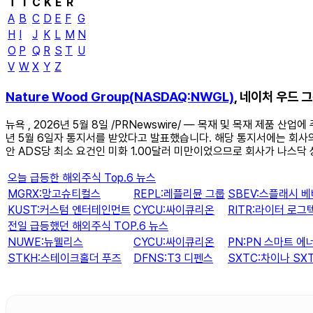
T
I
C
K
E
R
A
B
C
D
E
F
G
H
I
J
K
L
M
N
O
P
Q
R
S
T
U
V
W
X
Y
Z
Nature Wood Group(NASDAQ:NWGL)
, 네이처 우드 
뉴욕 , 2026년 5월 8일 /PRNewswire/ — 목재 및 목재 제품 산업
년 5월 6일자 통지서를 받았다고 발표했습니다. 해당 통지서에는 회사의 미
안 ADS당 최소 요건인 미화 1.00달러 미만이었으므로 회사가 나스닥 
오늘 급등한 해외주식 Top.6 뉴스
MGRX:망고슈티컬스
REPL:레플리뮨 그룹
SBEV:스플래시 
KUST:커스텀 엔터테인먼트
CYCU:싸이큐리온
RITR:라이터 로그
전일 급등했던 해외주식 TOP.6 뉴스
NUWE:뉴웰리스
CYCU:싸이큐리온
PN:PN 스마트 에
STKH:스테이크홀더 푸즈
DFNS:T3 디펜스
SXTC:차이나 S