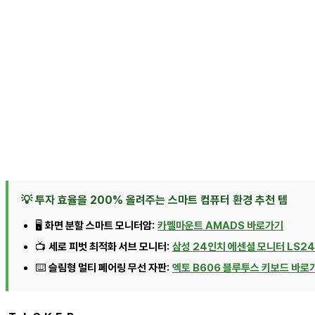
💡 투자 효율을 200% 올려주는 스마트 컴퓨터 환경 추천 템
🖥️
화면 분할 스마트 모니터암:
카멜마운트 AMADS 바로가기
📺
세로 피벗 최적화 서브 모니터:
삼성 24인치 에센셜 모니터 LS2
⌨️
슬림형 멀티 페어링 무선 자판:
엑토 B606 블루투스 키보드 바로