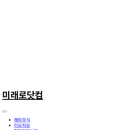
콘
텐
미래로닷컴
츠
로
건
너
뛰
해외주식
기
이모저모