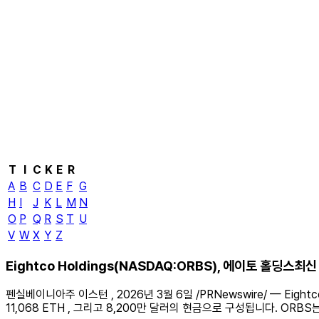
T
I
C
K
E
R
A
B
C
D
E
F
G
H
I
J
K
L
M
N
O
P
Q
R
S
T
U
V
W
X
Y
Z
Eightco Holdings(NASDAQ:ORBS), 에이토 홀딩
펜실베이니아주 이스턴 , 2026년 3월 6일 /PRNewswire/ — Eightc
11,068 ETH , 그리고 8,200만 달러의 현금으로 구성됩니다. O