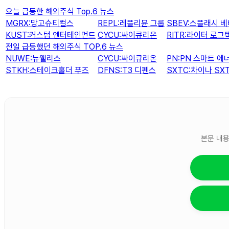
오늘 급등한 해외주식 Top.6 뉴스
MGRX:망고슈티컬스
REPL:레플리뮨 그룹
SBEV:스플래시 
KUST:커스텀 엔터테인먼트
CYCU:싸이큐리온
RITR:라이터 로그
전일 급등했던 해외주식 TOP.6 뉴스
NUWE:뉴웰리스
CYCU:싸이큐리온
PN:PN 스마트 에
STKH:스테이크홀더 푸즈
DFNS:T3 디펜스
SXTC:차이나 S
본문 내용