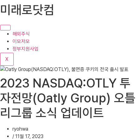
콘
미래로닷컴
텐
츠
로
건
해외주식
너
이모저모
뛰
정부지원사업
기
X
2023 NASDAQ:OTLY 투
자전망(Oatly Group) 오틀
리그룹 소식 업데이트
ryohwa
/
11월 17, 2023