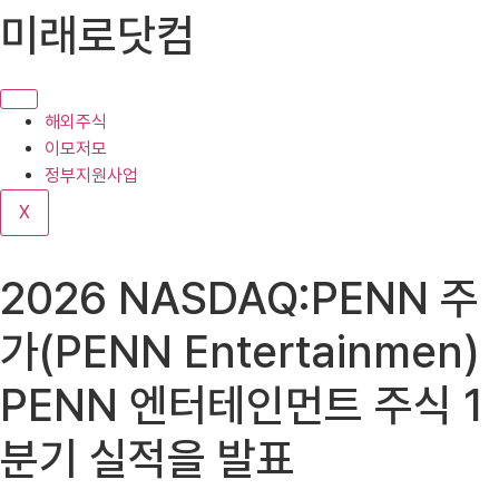
콘
미래로닷컴
텐
츠
로
건
해외주식
너
이모저모
뛰
정부지원사업
기
X
2026 NASDAQ:PENN 주
가(PENN Entertainmen)
PENN 엔터테인먼트 주식 1
분기 실적을 발표