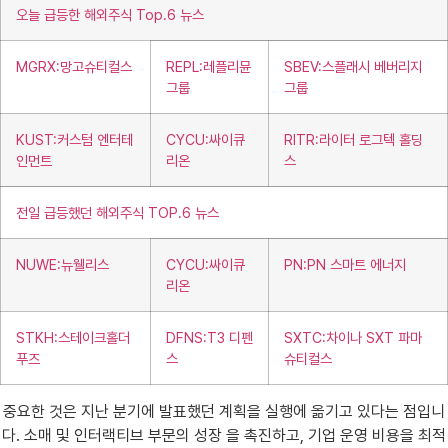
오늘 급등한 해외주식 Top.6 뉴스
MGRX:망고슈티컬스
REPL:레플리뮨
SBEV:스플래시 베버리지
그룹
그룹
KUST:커스텀 엔터테
CYCU:싸이큐
RITR:라이터 로그텍 홀딩
인먼트
리온
스
전일 급등했던 해외주식 TOP.6 뉴스
NUWE:뉴웰리스
CYCU:싸이큐
PN:PN 스마트 에너지
리온
STKH:스테이크홀더
DFNS:T3 디펜
SXTC:차이나 SXT 파마
푸즈
스
슈티컬스
중요한 것은 지난 분기에 발표했던 계획을 실행에 옮기고 있다는 점입니
다. 소매 및 인터랙티브 부문의 성장 을 촉진하고, 기업 운영 비용을 최적