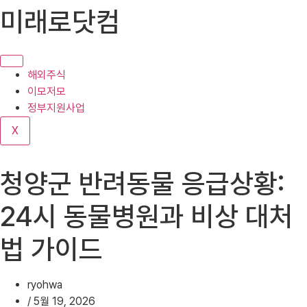
콘
미래로닷컴
텐
츠
로
건
해외주식
너
이모저모
뛰
정부지원사업
기
X
청양군 반려동물 응급상황:
24시 동물병원과 비상 대처
법 가이드
ryohwa
/
5월 19, 2026