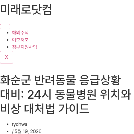
콘
미래로닷컴
텐
츠
로
건
해외주식
너
이모저모
뛰
정부지원사업
기
X
화순군 반려동물 응급상황
대비: 24시 동물병원 위치와
비상 대처법 가이드
ryohwa
/
5월 19, 2026