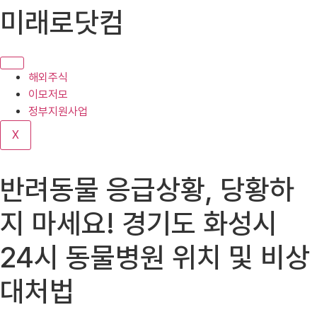
콘
미래로닷컴
텐
츠
로
건
해외주식
너
이모저모
뛰
정부지원사업
기
X
반려동물 응급상황, 당황하
지 마세요! 경기도 화성시
24시 동물병원 위치 및 비상
대처법