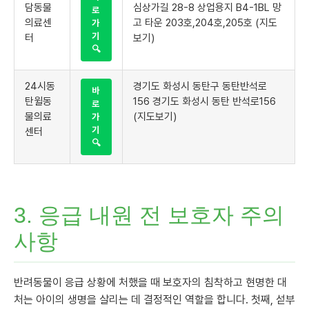
담동물
심상가길 28-8 상업용지 B4-1BL 망
로
의료센
고 타운 203호,204호,205호 (지도
가
기
터
보기)
🔍
24시동
경기도 화성시 동탄구 동탄반석로
바
탄윌동
156 경기도 화성시 동탄 반석로156
로
물의료
(지도보기)
가
기
센터
🔍
3. 응급 내원 전 보호자 주의
사항
반려동물이 응급 상황에 처했을 때 보호자의 침착하고 현명한 대
처는 아이의 생명을 살리는 데 결정적인 역할을 합니다. 첫째, 섣부