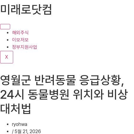
콘
미래로닷컴
텐
츠
로
건
해외주식
너
이모저모
뛰
정부지원사업
기
X
영월군 반려동물 응급상황,
24시 동물병원 위치와 비상
대처법
ryohwa
/
5월 21, 2026