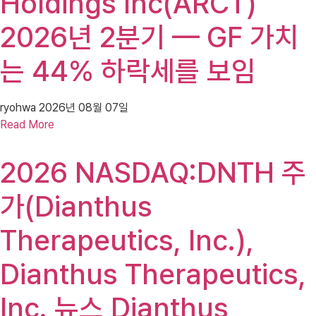
Holdings Inc(ARCT)
2026년 2분기 — GF 가치
는 44% 하락세를 보임
ryohwa
2026년 08월 07일
Read More
2026 NASDAQ:DNTH 주
가(Dianthus
Therapeutics, Inc.),
Dianthus Therapeutics,
Inc. 뉴스 Dianthus