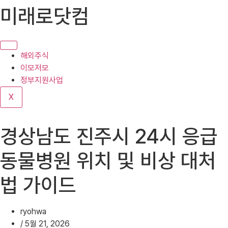
콘
미래로닷컴
텐
츠
로
건
해외주식
너
이모저모
뛰
정부지원사업
기
X
경상남도 진주시 24시 응급
동물병원 위치 및 비상 대처
법 가이드
ryohwa
/
5월 21, 2026