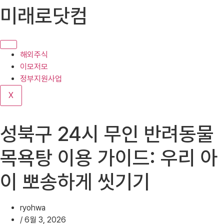
콘
미래로닷컴
텐
츠
로
건
해외주식
너
이모저모
뛰
정부지원사업
기
X
성북구 24시 무인 반려동물
목욕탕 이용 가이드: 우리 아
이 뽀송하게 씻기기
ryohwa
/
6월 3, 2026