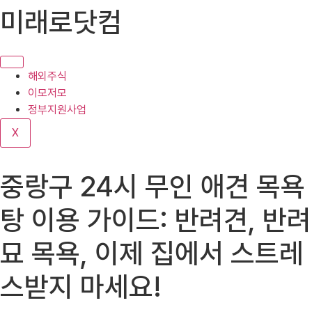
콘
미래로닷컴
텐
츠
로
건
해외주식
너
이모저모
뛰
정부지원사업
기
X
중랑구 24시 무인 애견 목욕
탕 이용 가이드: 반려견, 반려
묘 목욕, 이제 집에서 스트레
스받지 마세요!