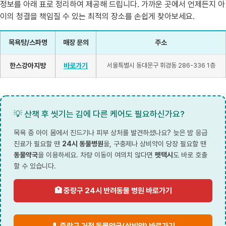
정보를 아래 표로 정리하여 제공해 드립니다. 가까운 곳에서 언제든지 아
이의 청결을 책임질 수 있는 최적의 장소를 손쉽게 찾아보세요.
목욕탕/스파명
매장 문의
주소
한스강아지방
바로가기
서울특별시 동대문구 휘경동 286-336 1층
💡 산책 후 씻기는 김에 다른 케어도 필요하신가요?
목욕 중 아이 몸에서 진드기나 피부 상처를 발견하셨나요? 늦은 밤 응급
진료가 필요할 땐
24시 동물병원
을, 구충제나 상비약이 당장 필요할 땐
동물약국
을 이용하세요. 차량 이동이 여의치 않다면
펫택시
도 바로 호출
할 수 있습니다.
🏥 중랑구 24시 반려동물 병원 바로가기
💊 중랑구 거점 동물약국(상비약) 바로가기