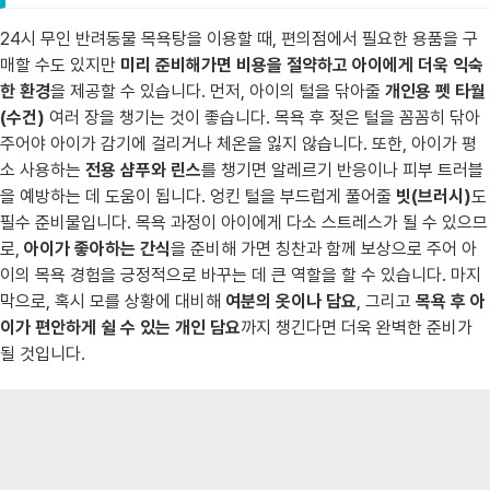
24시 무인 반려동물 목욕탕을 이용할 때, 편의점에서 필요한 용품을 구
매할 수도 있지만
미리 준비해가면 비용을 절약하고 아이에게 더욱 익숙
한 환경
을 제공할 수 있습니다. 먼저, 아이의 털을 닦아줄
개인용 펫 타월
(수건)
여러 장을 챙기는 것이 좋습니다. 목욕 후 젖은 털을 꼼꼼히 닦아
주어야 아이가 감기에 걸리거나 체온을 잃지 않습니다. 또한, 아이가 평
소 사용하는
전용 샴푸와 린스
를 챙기면 알레르기 반응이나 피부 트러블
을 예방하는 데 도움이 됩니다. 엉킨 털을 부드럽게 풀어줄
빗(브러시)
도
필수 준비물입니다. 목욕 과정이 아이에게 다소 스트레스가 될 수 있으므
로,
아이가 좋아하는 간식
을 준비해 가면 칭찬과 함께 보상으로 주어 아
이의 목욕 경험을 긍정적으로 바꾸는 데 큰 역할을 할 수 있습니다. 마지
막으로, 혹시 모를 상황에 대비해
여분의 옷이나 담요
, 그리고
목욕 후 아
이가 편안하게 쉴 수 있는 개인 담요
까지 챙긴다면 더욱 완벽한 준비가
될 것입니다.