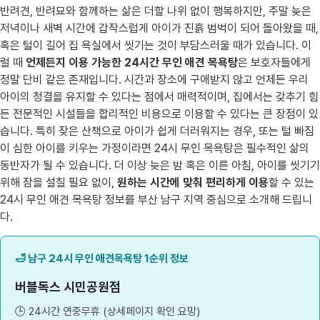
반려견, 반려묘와 함께하는 삶은 더할 나위 없이 행복하지만, 주말 늦은
저녁이나 새벽 시간에 갑작스럽게 아이가 진흙 범벅이 되어 돌아왔을 때,
혹은 털이 길어 집 욕실에서 씻기는 것이 부담스러울 때가 있습니다. 이
럴 때
언제든지 이용 가능한 24시간 무인 애견 목욕탕
은 보호자들에게
정말 단비 같은 존재입니다. 시간과 장소에 구애받지 않고 언제든 우리
아이의 청결을 유지할 수 있다는 점에서 매력적이며, 집에서는 갖추기 힘
든 전문적인 시설들을 합리적인 비용으로 이용할 수 있다는 큰 장점이 있
습니다. 특히 잦은 산책으로 아이가 쉽게 더러워지는 경우, 또는 털 빠짐
이 심한 아이를 키우는 가정이라면 24시 무인 목욕탕은 필수적인 삶의
동반자가 될 수 있습니다. 더 이상 늦은 밤 혹은 이른 아침, 아이를 씻기기
위해 잠을 설칠 필요 없이,
원하는 시간에 맞춰 편리하게 이용
할 수 있는
24시 무인 애견 목욕탕 정보를 부산 남구 지역 중심으로 소개해 드립니
다.
🛁 남구 24시 무인 애견목욕탕 1순위 정보
버블독스 시민공원점
🕒 24시간 연중무휴 (상세페이지 확인 요망)