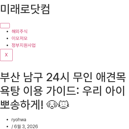
콘
미래로닷컴
텐
츠
로
건
해외주식
너
이모저모
뛰
정부지원사업
기
X
부산 남구 24시 무인 애견목
욕탕 이용 가이드: 우리 아이
뽀송하게! 🐶🐱
ryohwa
/
6월 3, 2026