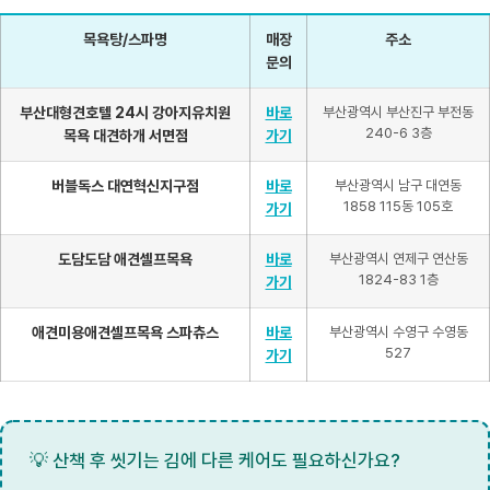
목욕탕/스파명
매장
주소
문의
부산대형견호텔 24시 강아지유치원
바로
부산광역시 부산진구 부전동
240-6 3층
목욕 대견하개 서면점
가기
버블독스 대연혁신지구점
바로
부산광역시 남구 대연동
1858 115동 105호
가기
도담도담 애견셀프목욕
바로
부산광역시 연제구 연산동
1824-83 1층
가기
애견미용애견셀프목욕 스파츄스
바로
부산광역시 수영구 수영동
527
가기
💡 산책 후 씻기는 김에 다른 케어도 필요하신가요?