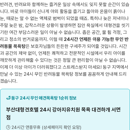
반려견, 반려묘와 함께하는 즐거운 일상 속에서도 잊지 못할 순간이 있습
니다. 바로 아이들이 신나게 야외 활동을 즐기고 돌아와 온몸이 흙이나
눈, 때로는 알 수 없는 액체로 범벅이 되었을 때죠. 특히나 늦은 저녁이나
주말 늦은 밤, 갑작스러운 상황이 발생하면 집안 욕실에서 대형견을 씻기
기란 여간 부담스러운 일이 아닐 수 없습니다. 좁은 공간, 물 튐 걱정, 그
리고 청소의 번거로움까지. 이럴 때
24시간 언제든 이용 가능한 무인 반
려동물 목욕탕
은 보호자님들의 든든한 구세주가 되어줄 것입니다. 시간
과 공간의 제약 없이, 언제든 쾌적하고 전문적인 시설에서 우리 아이를
깨끗하게 관리해줄 수 있다는 것은 정말 큰 편리함이 아닐 수 없습니다.
이제 더 이상 아이가 더러워졌다고 스트레스받지 마세요! 동구 지역에서
만날 수 있는 24시 무인 반려동물 목욕탕 정보를 꼼꼼하게 안내해 드리
겠습니다.
🛁 동구 24시 무인 애견목욕탕 1순위 정보
부산대형견호텔 24시 강아지유치원 목욕 대견하개 서면
점
🕒 24시간 연중무휴 (상세페이지 확인 요망)