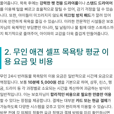
풀어줍니다. 목욕 후에는
강력한 펫 전용 드라이룸
이나
스탠드 드라이어
를 이용해 털을 빠르고 효율적으로 말릴 수 있어, 감기 걱정을 덜 수 있습
니다. 또한, 아이들이 미끄러지지 않도록
미끄럼 방지 패드
가 깔려 있어
더욱 안전하게 목욕을 즐길 수 있습니다. 이러한 전문적인 시설들은 보호
자님의 육체적인 부담뿐만 아니라, 털 날림이나 물 튐에 대한 스트레스까
지 획기적으로 줄여주어, 아이와의 교감을 더욱 즐겁게 만들어줍니다.
2. 무인 애견 셀프 목욕탕 평균 이
용 요금 및 비용
무인 24시 반려동물 목욕탕의 이용 요금은 일반적으로 시간제 요금으로
책정됩니다. 보통
10분에 5,000원 선
을 기본으로 하며, 샴푸, 린스, 헹
굼, 드라이 등 각 과정별로 소요되는 시간을 계산하여 과금하는 방식이
일반적입니다. 이는 보호자님이
합리적인 비용으로 필요한 만큼만 이용
할 수 있다는 장점을 제공합니다. 결제는 대부분
카드 또는 현금 결제
가
가능하도록 다양한 시스템을 갖추고 있어 편리하게 이용할 수 있습니다.
방문 전에 각 업체의 정확한 요금 정책과 결제 방법을 미리 확인하시면