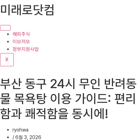
콘
미래로닷컴
텐
츠
로
건
해외주식
너
이모저모
뛰
정부지원사업
기
X
부산 동구 24시 무인 반려동
물 목욕탕 이용 가이드: 편리
함과 쾌적함을 동시에!
ryohwa
/
6월 3, 2026