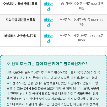
수영애견미용애견셀프목욕
바로가
부산광역시 수영구 수영동 522 애견
미용
기
도담도담 애견셀프목욕
바로가
부산광역시 연제구 연산동 1824-83
1층
기
버블독스 대연혁신지구점
바로가
부산광역시 남구 대연동 1858 115동
105호
기
💡 산책 후 씻기는 김에 다른 케어도 필요하신가요?
반려동물과의 즐거운 시간 후 목욕은 필수이지만, 혹시 목욕 중에 아이 몸
에서 평소 발견하지 못했던 진드기나 피부 상처를 발견하지는 않으셨나
요? 갑작스러운 건강 문제가 발생했을 때, 늦은 시간이라도 안심하고 방
문할 수 있는
24시 동물병원
은 보호자에게 큰 힘이 됩니다. 또한, 구충제
나 간단한 상비약이 급하게 필요할 때를 대비해 가까운
동물약국
의 위치
를 알아두는 것도 현명한 보호자의 자세입니다. 혹시 대중교통 이용이 어
렵거나 아이가 차멀미가 심하다면, 안전하고 편안한 이동을 위해
펫택시