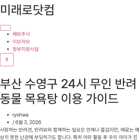
콘
미래로닷컴
텐
츠
로
건
해외주식
너
이모저모
뛰
정부지원사업
기
X
부산 수영구 24시 무인 반려
동물 목욕탕 이용 가이드
ryohwa
/
6월 3, 2026
사랑하는 반려견, 반려묘와 함께하는 일상은 언제나 즐겁지만, 때로는 예
상치 못한 난관에 부딪히기도 합니다. 특히 야외 활동 후 우리 아이가 진