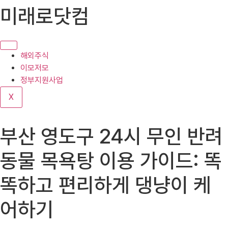
콘
미래로닷컴
텐
츠
로
건
해외주식
너
이모저모
뛰
정부지원사업
기
X
부산 영도구 24시 무인 반려
동물 목욕탕 이용 가이드: 똑
똑하고 편리하게 댕냥이 케
어하기