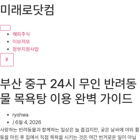
콘
미래로닷컴
텐
츠
로
건
해외주식
너
이모저모
뛰
정부지원사업
기
X
부산 중구 24시 무인 반려동
물 목욕탕 이용 완벽 가이드
ryohwa
/
6월 4, 2026
사랑하는 반려동물과 함께하는 일상은 늘 즐겁지만, 궂은 날씨에 야외 활
동을 마친 후 집에서 직접 목욕을 시키는 것은 여간 번거로운 일이 아닙