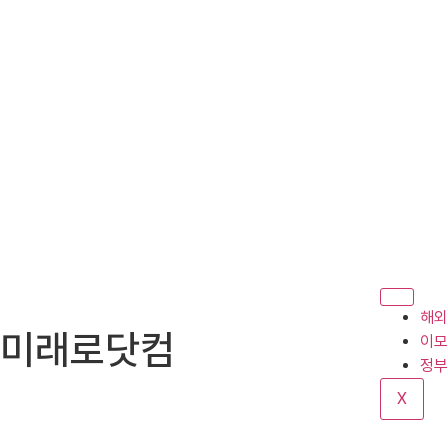
해외
미래로닷컴
이모
정부
X