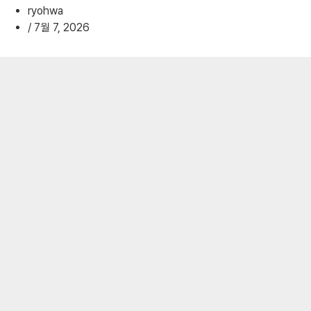
ryohwa
/
7월 7, 2026