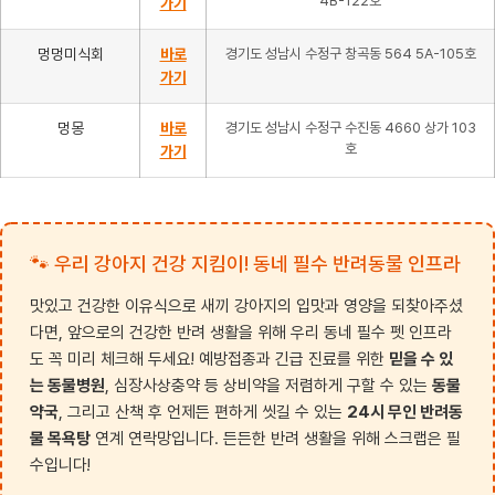
4B-122호
가기
멍멍미식회
바로
경기도 성남시 수정구 창곡동 564 5A-105호
가기
멍몽
바로
경기도 성남시 수정구 수진동 4660 상가 103
호
가기
🐾 우리 강아지 건강 지킴이! 동네 필수 반려동물 인프라
맛있고 건강한 이유식으로 새끼 강아지의 입맛과 영양을 되찾아주셨
다면, 앞으로의 건강한 반려 생활을 위해 우리 동네 필수 펫 인프라
도 꼭 미리 체크해 두세요! 예방접종과 긴급 진료를 위한
믿을 수 있
는 동물병원
, 심장사상충약 등 상비약을 저렴하게 구할 수 있는
동물
약국
, 그리고 산책 후 언제든 편하게 씻길 수 있는
24시 무인 반려동
물 목욕탕
연계 연락망입니다. 든든한 반려 생활을 위해 스크랩은 필
수입니다!