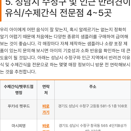
5. 성남시 수정구 및 인근 반려견이
유식/수제간식 전문점 4~5곳
우리 아이에게 어떤 음식이 잘 맞는지, 혹시 알레르기는 없는지 정확히
알기 어렵기 때문에 처음에는 다양한 종류의 샘플러를 구매하여 급여해
보는 것이 좋습니다. 각 매장마다 자체 제작하는 샘플러나 소량 포장 제
품이 있는지 문의해 보시면 아이의 기호성과 소화 반응을 확인하는 데 큰
도움이 될 것입니다. 아래는 성남시 수정구와 인근 지역에서 반려견 이유
식 및 수제간식을 전문으로 하는 몇몇 매장 정보이니 방문 전 연락해보시
는 것을 추천합니다.
수제간식/펫푸드점
연락
주소
명칭
처
푸키네 펫푸드
바로
경기도 성남시 수정구 고등동 581-5 1층 108호
가기
마시찌멍
바로
경기도 성남시 수정구 창곡동 565 4단지B상가