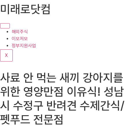
콘
미래로닷컴
텐
츠
로
건
해외주식
너
이모저모
뛰
정부지원사업
기
X
사료 안 먹는 새끼 강아지를
위한 영양만점 이유식! 성남
시 수정구 반려견 수제간식/
펫푸드 전문점