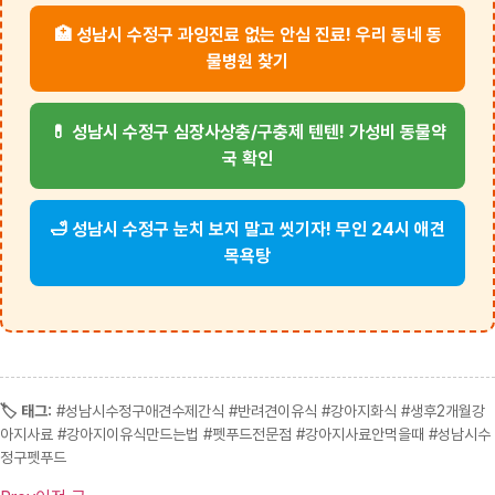
🏥 성남시 수정구 과잉진료 없는 안심 진료! 우리 동네 동
물병원 찾기
💊 성남시 수정구 심장사상충/구충제 텐텐! 가성비 동물약
국 확인
🛁 성남시 수정구 눈치 보지 말고 씻기자! 무인 24시 애견
목욕탕
🏷️ 태그:
#성남시수정구애견수제간식 #반려견이유식 #강아지화식 #생후2개월강
아지사료 #강아지이유식만드는법 #펫푸드전문점 #강아지사료안먹을때 #성남시수
정구펫푸드