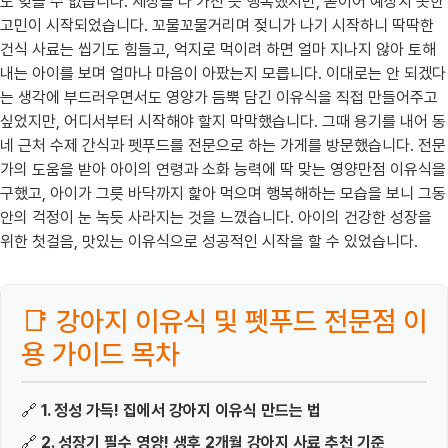
도 잊을 수 없습니다. 세상을 다 가진 듯 행복했지만, 곧이어 예상치 못한
고민이 시작되었습니다. 꼬물꼬물거리며 젖니가 나기 시작하니 딱딱한
건식 사료는 씹기도 힘들고, 억지로 먹이려 하면 얼마 지나지 않아 토해
내는 아이를 보며 얼마나 마음이 아팠는지 모릅니다. 이대로는 안 되겠다
는 생각에 부드러우면서도 영양가 듬뿍 담긴 이유식을 직접 만들어주고
싶었지만, 어디서부터 시작해야 할지 막막했습니다. 그때 용기를 내어 동
네 근처 수제 간식과 펫푸드를 전문으로 하는 가게를 방문했습니다. 전문
가의 도움을 받아 아이의 연령과 소화 능력에 딱 맞는 영양만점 이유식을
구했고, 아이가 그릇 바닥까지 핥아 먹으며 행복해하는 모습을 보니 그동
안의 걱정이 눈 녹듯 사라지는 것을 느꼈습니다. 아이의 건강한 성장을
위한 첫걸음, 맛있는 이유식으로 성공적인 시작을 할 수 있었습니다.
📑 강아지 이유식 및 펫푸드 전문점 이
용 가이드 목차
🔗
1. 정성 가득! 집에서 강아지 이유식 만드는 법
🔗
2. 성장기 필수 영양! 생후 2개월 강아지 사료 추천 기준