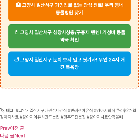
🏥 고양시 일산서구 과잉진료 없는 안심 진료! 우리 동네
동물병원 찾기
💊 고양시 일산서구 심장사상충/구충제 텐텐! 가성비 동물
약국 확인
🛁 고양시 일산서구 눈치 보지 말고 씻기자! 무인 24시 애
견 목욕탕
🏷️ 태그:
#고양시일산서구애견수제간식 #반려견이유식 #강아지화식 #생후2개월
강아지사료 #강아지이유식만드는법 #펫푸드전문점 #강아지사료안먹을때
Prev
이전 글
다음 글
Next