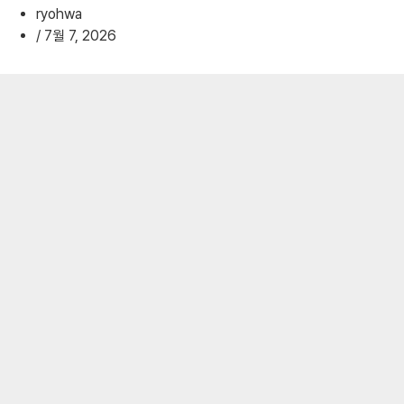
ryohwa
/
7월 7, 2026