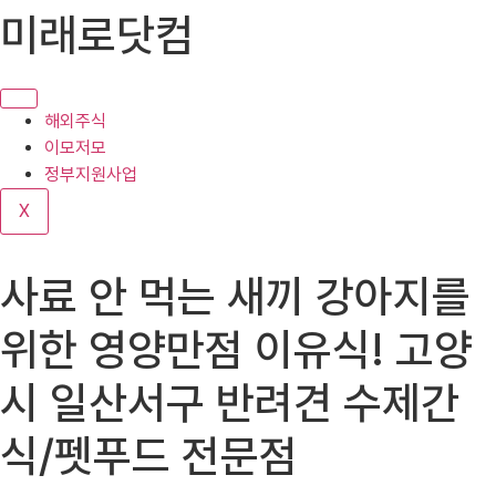
콘
미래로닷컴
텐
츠
로
건
해외주식
너
이모저모
뛰
정부지원사업
기
X
사료 안 먹는 새끼 강아지를
위한 영양만점 이유식! 고양
시 일산서구 반려견 수제간
식/펫푸드 전문점