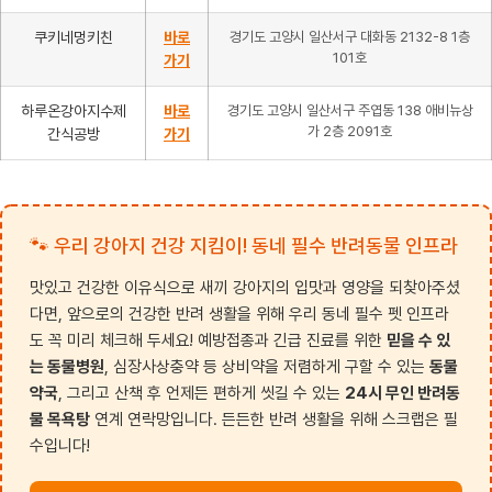
쿠키네멍키친
바로
경기도 고양시 일산서구 대화동 2132-8 1층
101호
가기
하루온강아지수제
바로
경기도 고양시 일산서구 주엽동 138 애비뉴상
가 2층 2091호
간식공방
가기
🐾 우리 강아지 건강 지킴이! 동네 필수 반려동물 인프라
맛있고 건강한 이유식으로 새끼 강아지의 입맛과 영양을 되찾아주셨
다면, 앞으로의 건강한 반려 생활을 위해 우리 동네 필수 펫 인프라
도 꼭 미리 체크해 두세요! 예방접종과 긴급 진료를 위한
믿을 수 있
는 동물병원
, 심장사상충약 등 상비약을 저렴하게 구할 수 있는
동물
약국
, 그리고 산책 후 언제든 편하게 씻길 수 있는
24시 무인 반려동
물 목욕탕
연계 연락망입니다. 든든한 반려 생활을 위해 스크랩은 필
수입니다!