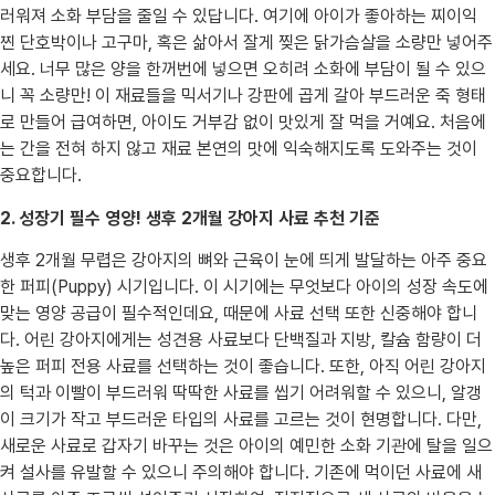
러워져 소화 부담을 줄일 수 있답니다. 여기에 아이가 좋아하는 찌이익
찐 단호박이나 고구마, 혹은 삶아서 잘게 찢은 닭가슴살을 소량만 넣어주
세요. 너무 많은 양을 한꺼번에 넣으면 오히려 소화에 부담이 될 수 있으
니 꼭 소량만! 이 재료들을 믹서기나 강판에 곱게 갈아 부드러운 죽 형태
로 만들어 급여하면, 아이도 거부감 없이 맛있게 잘 먹을 거예요. 처음에
는 간을 전혀 하지 않고 재료 본연의 맛에 익숙해지도록 도와주는 것이
중요합니다.
2. 성장기 필수 영양! 생후 2개월 강아지 사료 추천 기준
생후 2개월 무렵은 강아지의 뼈와 근육이 눈에 띄게 발달하는 아주 중요
한 퍼피(Puppy) 시기입니다. 이 시기에는 무엇보다 아이의 성장 속도에
맞는 영양 공급이 필수적인데요, 때문에 사료 선택 또한 신중해야 합니
다. 어린 강아지에게는 성견용 사료보다 단백질과 지방, 칼슘 함량이 더
높은 퍼피 전용 사료를 선택하는 것이 좋습니다. 또한, 아직 어린 강아지
의 턱과 이빨이 부드러워 딱딱한 사료를 씹기 어려워할 수 있으니, 알갱
이 크기가 작고 부드러운 타입의 사료를 고르는 것이 현명합니다. 다만,
새로운 사료로 갑자기 바꾸는 것은 아이의 예민한 소화 기관에 탈을 일으
켜 설사를 유발할 수 있으니 주의해야 합니다. 기존에 먹이던 사료에 새