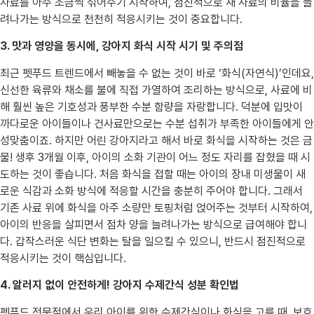
사료를 아주 조금씩 섞어주기 시작하여, 점진적으로 새 사료의 비율을 늘
려나가는 방식으로 천천히 적응시키는 것이 중요합니다.
3. 맛과 영양을 동시에, 강아지 화식 시작 시기 및 주의점
최근 펫푸드 트렌드에서 빼놓을 수 없는 것이 바로 ‘화식(자연식)’인데요,
신선한 육류와 채소를 불에 직접 가열하여 조리하는 방식으로, 사료에 비
해 훨씬 높은 기호성과 풍부한 수분 함량을 자랑합니다. 덕분에 입맛이
까다로운 아이들이나 건사료만으로는 수분 섭취가 부족한 아이들에게 안
성맞춤이죠. 하지만 어린 강아지라고 해서 바로 화식을 시작하는 것은 금
물! 생후 3개월 이후, 아이의 소화 기관이 어느 정도 자리를 잡혔을 때 시
도하는 것이 좋습니다. 처음 화식을 접할 때는 아이의 장내 미생물이 새
로운 식감과 소화 방식에 적응할 시간을 충분히 주어야 합니다. 그래서
기존 사료 위에 화식을 아주 소량만 토핑처럼 얹어주는 것부터 시작하여,
아이의 반응을 살피면서 점차 양을 늘려나가는 방식으로 급여해야 합니
다. 갑작스러운 식단 변화는 탈을 일으킬 수 있으니, 반드시 점진적으로
적응시키는 것이 핵심입니다.
4. 알러지 없이 안전하게! 강아지 수제간식 성분 확인법
펫푸드 전문점에서 우리 아이를 위한 수제간식이나 화식을 고를 때, 보호