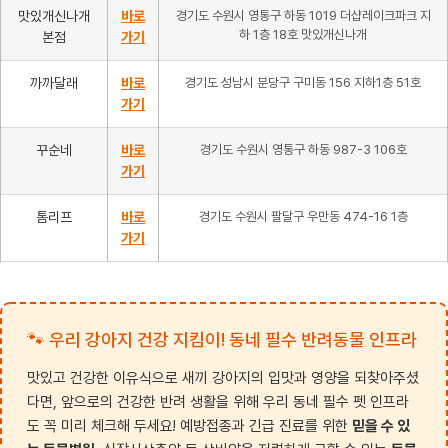
맛있개신나개
바로
경기도 수원시 영통구 하동 1019 더샵레이크파크 지
하 1층 18호 맛있개신나개
본점
가기
까까달래
바로
경기도 성남시 분당구 구미동 156 지하1층 51호
가기
꾸순네
바로
경기도 수원시 영통구 하동 987-3 106호
가기
톰리프
바로
경기도 수원시 팔달구 우만동 474-16 1층
가기
🐾 우리 강아지 건강 지킴이! 동네 필수 반려동물 인프라
맛있고 건강한 이유식으로 새끼 강아지의 입맛과 영양을 되찾아주셨
다면, 앞으로의 건강한 반려 생활을 위해 우리 동네 필수 펫 인프라
도 꼭 미리 체크해 두세요! 예방접종과 긴급 진료를 위한
믿을 수 있