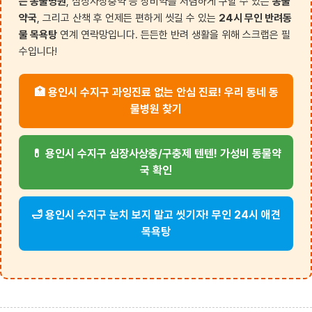
는 동물병원
, 심장사상충약 등 상비약을 저렴하게 구할 수 있는
동물
약국
, 그리고 산책 후 언제든 편하게 씻길 수 있는
24시 무인 반려동
물 목욕탕
연계 연락망입니다. 든든한 반려 생활을 위해 스크랩은 필
수입니다!
🏥 용인시 수지구 과잉진료 없는 안심 진료! 우리 동네 동
물병원 찾기
💊 용인시 수지구 심장사상충/구충제 텐텐! 가성비 동물약
국 확인
🛁 용인시 수지구 눈치 보지 말고 씻기자! 무인 24시 애견
목욕탕