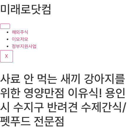
콘
미래로닷컴
텐
츠
로
건
해외주식
너
이모저모
뛰
정부지원사업
기
X
사료 안 먹는 새끼 강아지를
위한 영양만점 이유식! 용인
시 수지구 반려견 수제간식/
펫푸드 전문점