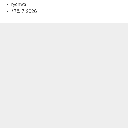
ryohwa
/
7월 7, 2026