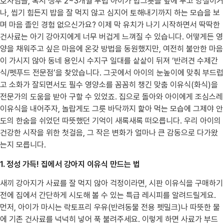
호자님들, 혹시 생후 2~3개월 무렵 아이가 밥그릇을 앞에 두고 망설이거
나, 씹기 힘든지 밥을 잘 먹지 않고 심지어 토해내기까지 하는 모습을 보
며 마음 졸인 경험 없으신가요? 이제 막 유치가 나기 시작하면서 딱딱한
건사료는 아기 강아지에게 너무 버겁게 느껴질 수 있습니다. 어떻게든 영
양을 채워주고 싶은 마음에 온갖 방법을 동원했지만, 여전히 불안한 마음
이 가시지 않아 동네 용인시 수지구 일대를 샅샅이 뒤져 ‘반려견 수제간
식/펫푸드 전문점’을 찾았습니다. 그곳에서 아이의 눈높이에 맞춰 부드럽
고 소화가 잘되면서도 필수 영양소를 꼼꼼히 챙긴 맞춤 이유식(화식)을
전문가의 도움을 받아 구할 수 있었죠. 집으로 돌아와 아이에게 조심스레
이유식을 내어주자, 놀랍게도 그릇 바닥까지 핥아 먹는 모습에 그제야 안
도의 한숨을 쉬었던 따뜻했던 기억이 새록새록 떠오릅니다. 우리 아이의
건강한 시작을 위한 첫걸음, 그 작은 변화가 얼마나 큰 감동으로 다가왔
는지 모릅니다.
1. 정성 가득! 집에서 강아지 이유식 만드는 법
새끼 강아지가 사료를 잘 먹지 않아 걱정이라면, 시판 이유식을 구매하기
전에 집에서 간단하게 시도해 볼 수 있는 특급 레시피를 알려드릴게요.
먼저, 아이가 마시는 락토프리 우유(반려동물 전용 펫밀크)나 따뜻한 물
에 기존 건사료를 넉넉히 넣어 푹 불려주세요. 이렇게 하면 사료가 부드