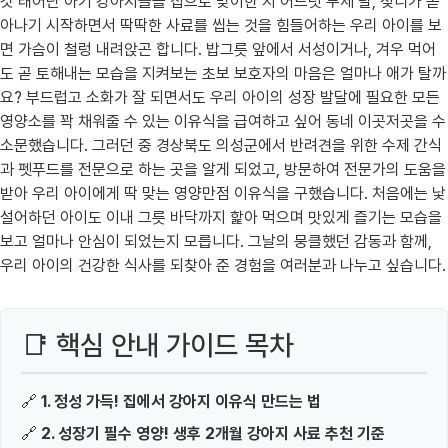
갓 태어난 아기 강아지들을 집으로 맞이한 지 어느덧 두세 달, 젖니가 돋
아나기 시작하면서 딱딱한 사료를 씹는 것을 힘들어하는 우리 아이를 보
면 가슴이 철렁 내려앉곤 합니다. 밥그릇 앞에서 서성이거나, 겨우 먹어
도 곧 토해내는 모습을 지켜보는 초보 보호자의 마음은 얼마나 애가 탈까
요? 부드럽고 소화가 잘 되면서도 우리 아이의 성장 발달에 필요한 모든
영양소를 꽉 채워줄 수 있는 이유식을 급여하고 싶어 동네 이곳저곳을 수
소문했습니다. 그러던 중 경상북도 의성군에서 반려견을 위한 수제 간식
과 펫푸드를 전문으로 하는 곳을 알게 되었고, 방문하여 전문가의 도움을
받아 우리 아이에게 딱 맞는 영양만점 이유식을 구했습니다. 처음에는 낯
설어하던 아이도 이내 그릇 바닥까지 핥아 먹으며 맛있게 즐기는 모습을
보고 얼마나 안심이 되었는지 모릅니다. 그날의 뭉클했던 감동과 함께,
우리 아이의 건강한 식사를 되찾아 준 경험을 여러분과 나누고 싶습니다.
📑 핵심 안내 가이드 목차
🔗
1. 정성 가득! 집에서 강아지 이유식 만드는 법
🔗
2. 성장기 필수 영양! 생후 2개월 강아지 사료 추천 기준