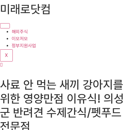
콘
미래로닷컴
텐
츠
로
건
해외주식
너
이모저모
뛰
정부지원사업
기
X
사료 안 먹는 새끼 강아지를
위한 영양만점 이유식! 의성
군 반려견 수제간식/펫푸드
전문점