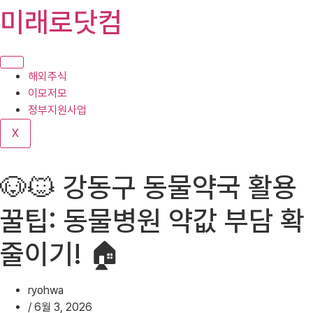
콘
미래로닷컴
텐
츠
로
건
해외주식
너
이모저모
뛰
정부지원사업
기
X
🐶🐱 강동구 동물약국 활용
꿀팁: 동물병원 약값 부담 확
줄이기! 🏠
ryohwa
/
6월 3, 2026