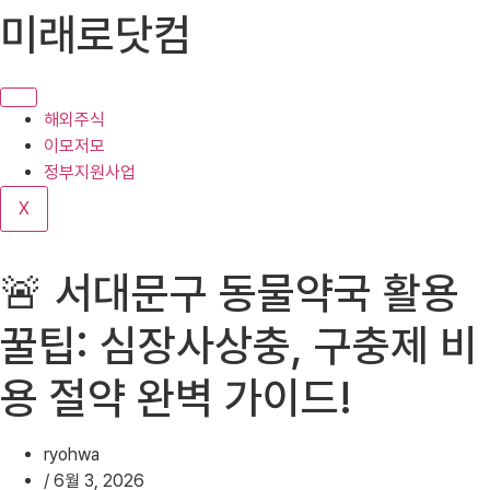
콘
미래로닷컴
텐
츠
로
건
해외주식
너
이모저모
뛰
정부지원사업
기
X
🚨 서대문구 동물약국 활용
꿀팁: 심장사상충, 구충제 비
용 절약 완벽 가이드!
ryohwa
/
6월 3, 2026