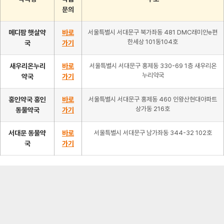
문의
메디팜 햇살약
바로
서울특별시 서대문구 북가좌동 481 DMC래미안e편
한세상 101동104호
국
가기
새우리온누리
바로
서울특별시 서대문구 홍제동 330-69 1층 새우리온
누리약국
약국
가기
홍인약국 홍인
바로
서울특별시 서대문구 홍제동 460 인왕산현대아파트
상가동 216호
동물약국
가기
서대문 동물약
바로
서울특별시 서대문구 남가좌동 344-32 102호
국
가기