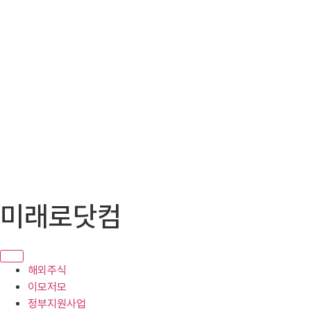
콘
미래로닷컴
텐
츠
로
건
해외주식
너
이모저모
뛰
정부지원사업