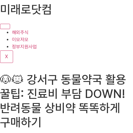
콘
미래로닷컴
텐
츠
로
건
해외주식
너
이모저모
뛰
정부지원사업
기
X
🐶🐱 강서구 동물약국 활용
꿀팁: 진료비 부담 DOWN!
반려동물 상비약 똑똑하게
구매하기