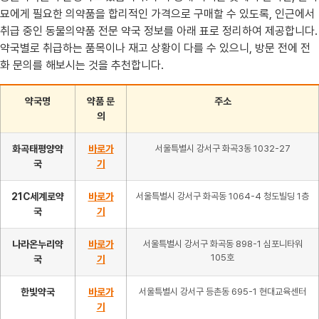
묘에게 필요한 의약품을 합리적인 가격으로 구매할 수 있도록, 인근에서
취급 중인 동물의약품 전문 약국 정보를 아래 표로 정리하여 제공합니다.
약국별로 취급하는 품목이나 재고 상황이 다를 수 있으니, 방문 전에 전
화 문의를 해보시는 것을 추천합니다.
약국명
약품 문
주소
의
화곡태평양약
바로가
서울특별시 강서구 화곡3동 1032-27
국
기
21C세계로약
바로가
서울특별시 강서구 화곡동 1064-4 청도빌딩 1층
국
기
나라온누리약
바로가
서울특별시 강서구 화곡동 898-1 심포니타워
105호
국
기
한빛약국
바로가
서울특별시 강서구 등촌동 695-1 현대교육센터
기