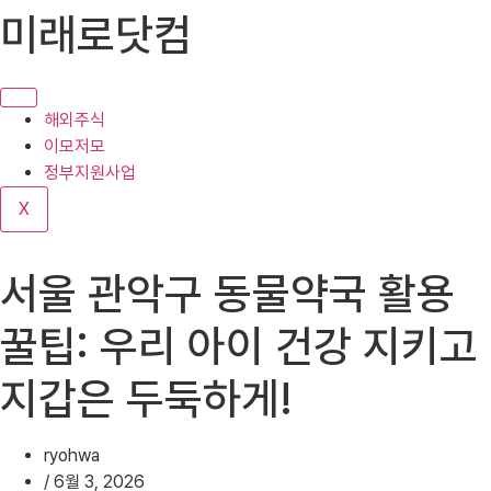
콘
미래로닷컴
텐
츠
로
건
해외주식
너
이모저모
뛰
정부지원사업
기
X
서울 관악구 동물약국 활용
꿀팁: 우리 아이 건강 지키고
지갑은 두둑하게!
ryohwa
/
6월 3, 2026