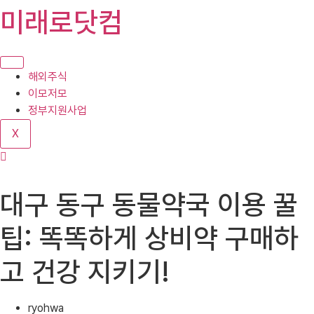
콘
미래로닷컴
텐
츠
로
건
해외주식
너
이모저모
뛰
정부지원사업
기
X
대구 동구 동물약국 이용 꿀
팁: 똑똑하게 상비약 구매하
고 건강 지키기!
ryohwa