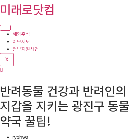
콘
미래로닷컴
텐
츠
로
건
해외주식
너
이모저모
뛰
정부지원사업
기
X
반려동물 건강과 반려인의
지갑을 지키는 광진구 동물
약국 꿀팁!
ryohwa