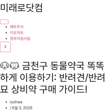
콘
미래로닷컴
텐
츠
로
건
해외주식
너
이모저모
뛰
정부지원사업
기
X
🐶🐱 금천구 동물약국 똑똑
하게 이용하기: 반려견/반려
묘 상비약 구매 가이드!
ryohwa
/
6월 3, 2026