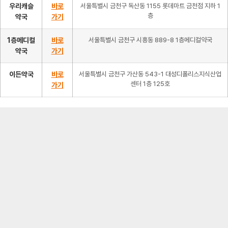
우리캐슬
바로
서울특별시 금천구 독산동 1155 롯데마트 금천점 지하 1
층
약국
가기
1층메디컬
바로
서울특별시 금천구 시흥동 889-8 1층메디컬약국
약국
가기
이든약국
바로
서울특별시 금천구 가산동 543-1 대성디폴리스지식산업
센터 1층 125호
가기