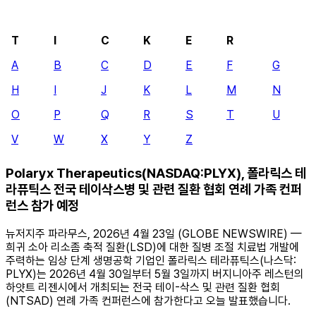
T
I
C
K
E
R
A
B
C
D
E
F
G
H
I
J
K
L
M
N
O
P
Q
R
S
T
U
V
W
X
Y
Z
Polaryx Therapeutics(NASDAQ:PLYX), 폴라릭스 테
라퓨틱스 전국 테이삭스병 및 관련 질환 협회 연례 가족 컨퍼
런스 참가 예정
뉴저지주 파라무스, 2026년 4월 23일 (GLOBE NEWSWIRE) —
희귀 소아 리소좀 축적 질환(LSD)에 대한 질병 조절 치료법 개발에
주력하는 임상 단계 생명공학 기업인 폴라릭스 테라퓨틱스(나스닥:
PLYX)는 2026년 4월 30일부터 5월 3일까지 버지니아주 레스턴의
하얏트 리젠시에서 개최되는 전국 테이-삭스 및 관련 질환 협회
(NTSAD) 연례 가족 컨퍼런스에 참가한다고 오늘 발표했습니다.