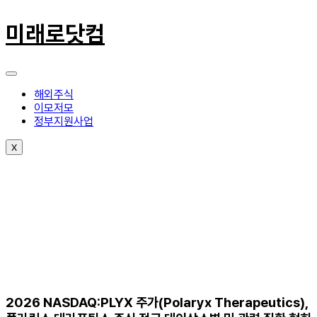
콘
텐
미래로닷컴
츠
로
건
너
뛰
해외주식
기
이모저모
정부지원사업
X
2026 NASDAQ:PLYX 주가(Polaryx Therapeutics),