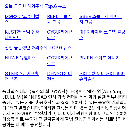
오늘 급등한 해외주식 Top.6 뉴스
MGRX:망고슈티컬
REPL:레플리
SBEV:스플래시 베버리
스
뮨 그룹
지 그룹
KUST:커스텀 엔터
CYCU:싸이큐
RITR:라이터 로그텍 홀딩
테인먼트
리온
스
전일 급등했던 해외주식 TOP.6 뉴스
NUWE:뉴웰리스
CYCU:싸이큐
PN:PN 스마트 에너지
리온
STKH:스테이크홀
DFNS:T3 디
SXTC:차이나 SXT 파마
더 푸즈
펜스
슈티컬스
폴라릭스 테라퓨틱스의 최고경영자(CEO)인 알렉스 양(Alex Yang,
JD, LL.M.)은 “NTSAD 연례 가족 컨퍼런스는 희귀 질환 커뮤니티의
중심에 있는 가족 및 옹호자들과 직접 소통할 수 있는 중요한 기회입니
다.”라고 말했습니다. “이러한 교류는 의미 있는 2상 바스켓 임상시험
에서 PLX-200을 발전시키고, 더 나아가 광범위한 파이프라인을 통해
미충족 의료 수요가 큰 환자들에게 질병 진행을 억제하는 치료법을 제
공하는 데 매우 중요합니다.”