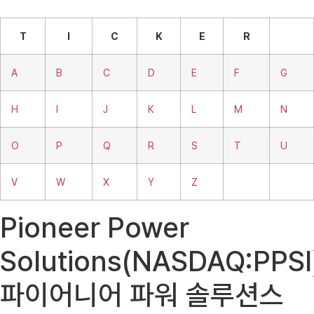
T
I
C
K
E
R
A
B
C
D
E
F
G
H
I
J
K
L
M
N
O
P
Q
R
S
T
U
V
W
X
Y
Z
Pioneer Power
Solutions(NASDAQ:PPSI
파이어니어 파워 솔루션스