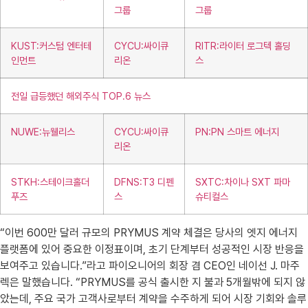
그룹
그룹
KUST:커스텀 엔터테
CYCU:싸이큐
RITR:라이터 로그텍 홀딩
인먼트
리온
스
전일 급등했던 해외주식 TOP.6 뉴스
NUWE:뉴웰리스
CYCU:싸이큐
PN:PN 스마트 에너지
리온
STKH:스테이크홀더
DFNS:T3 디펜
SXTC:차이나 SXT 파마
푸즈
스
슈티컬스
“이번 600만 달러 규모의 PRYMUS 계약 체결은 당사의 엣지 에너지
플랫폼에 있어 중요한 이정표이며, 초기 단계부터 성공적인 시장 반응을
보여주고 있습니다.”라고 파이오니어의 회장 겸 CEO인 네이선 J. 마주
렉은 말했습니다. “PRYMUS를 공식 출시한 지 불과 5개월밖에 되지 않
았는데, 주요 국가 고객사로부터 계약을 수주하게 되어 시장 기회와 솔루