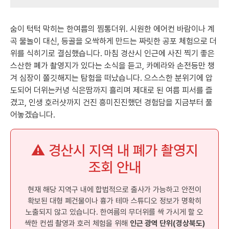
숨이 턱턱 막히는 한여름의 찜통더위. 시원한 에어컨 바람이나 계
곡 물놀이 대신, 등골을 오싹하게 만드는 짜릿한 공포 체험으로 더
위를 식히기로 결심했습니다. 마침 경산시 인근에 사진 찍기 좋은
스산한 폐가 촬영지가 있다는 소식을 듣고, 카메라와 손전등만 챙
겨 심장이 쫄깃해지는 탐험을 떠났습니다. 으스스한 분위기에 압
도되어 더위는커녕 식은땀까지 흘리며 제대로 된 여름 피서를 즐
겼고, 인생 호러샷까지 건진 흥미진진했던 경험담을 지금부터 풀
어놓겠습니다.
⚠️ 경산시 지역 내 폐가 촬영지
조회 안내
현재 해당 지역구 내에 합법적으로 출사가 가능하고 안전이
확보된 대형 폐건물이나 흉가 테마 스튜디오 정보가 명확히
노출되지 않고 있습니다. 한여름의 무더위를 싹 가시게 할 오
싹한 컨셉 촬영과 호러 체험을 위해
인근 광역 단위(경상북도)