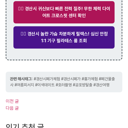
🏋️‍♂️ 경산시 귀신보다 빠른 전력 질주! 무한 체력 다이
어트 크로스핏 센터 확인
🧘‍♀️ 경산시 놀란 가슴 차분하게 릴랙스! 심신 안정
1:1 기구 필라테스 룸 조회
관련 해시태그:
#경산시폐가체험 #경산시폐가 #흉가체험 #폐건물출
사 #여름피서지 #이색데이트 #호러촬영 #공포방탈출 #경산여행
이전 글
다음 글
인기 추천 글