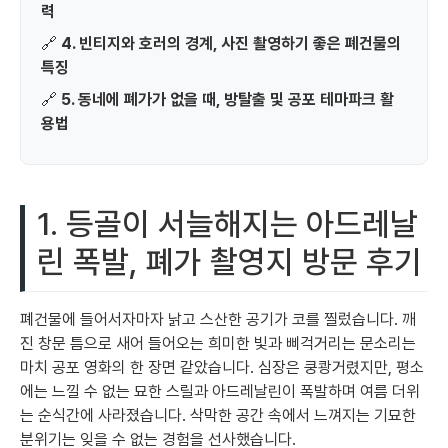
력
🔗
4. 빈티지와 호러의 경계, 사진 촬영하기 좋은 폐건물의
특징
🔗
5. 동네에 폐가가 없을 때, 방탈출 및 공포 테마파크 활
용법
1. 등골이 서늘해지는 아드레날
린 폭발, 폐가 촬영지 방문 후기
폐건물에 들어서자마자 낡고 스산한 공기가 코를 찔렀습니다. 깨
진 창문 틈으로 새어 들어오는 희미한 빛과 삐걱거리는 문소리는
마치 공포 영화의 한 장면 같았습니다. 심장은 쿵쾅거렸지만, 평소
에는 느낄 수 없는 묘한 스릴과 아드레날린이 폭발하며 여름 더위
는 순식간에 사라졌습니다. 삭막한 공간 속에서 느껴지는 기묘한
분위기는 잊을 수 없는 경험을 선사했습니다.