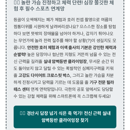
🏃‍♂️ 놀란 가슴 진정하고 체력 단련! 심장 쫄깃한 체
험 후 필수 스포츠 연계망
등골이 오싹해지는 폐가 체험과 호러 컨셉 촬영으로 여름의
찜통더위를 시원하게 날려버리셨나요? 으스스한 장소를 탐험
하다 보면 뜻밖의 장애물을 넘어야 하거나, 갑자기 튀어나오
는 무언가에 놀라 전력 질주를 해야 할 상황(?)이 생길지도 모
릅니다.
안전한 호러 체험과 이색 출사의 기본은 강인한 체력과
순발력!
높은 담장이나 험난한 지형도 거뜬히 넘을 수 있는 전
신 근력을 길러줄
실내 암벽등반 클라이밍장
, 무서운 순간 뒤
도 돌아보지 않고 달릴 수 있는 폭발적인 심폐지구력을 키워
줄
고강도 다이어트 크로스핏 박스
, 그리고 놀란 가슴을 차분
하게 진정시키고 담력을 기르는 데 도움을 줄
기구 전문 필라
테스 센터
연계 연락망입니다. 극한의 공포 앞에서도 당당할
수 있는 강철 체력을 위해 스마트폰에 꼭 스크랩해 두세요!
🧗‍♂️ 경산시 담장 넘기 식은 죽 먹기! 전신 근력 실내
암벽등반 클라이밍장 찾기