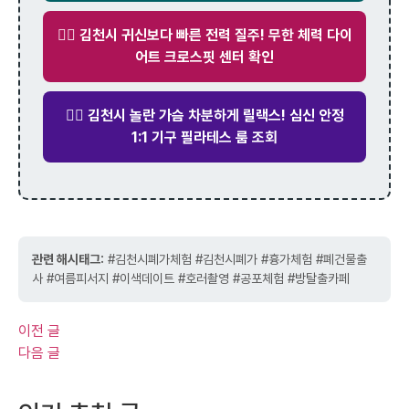
🏋️‍♂️ 김천시 귀신보다 빠른 전력 질주! 무한 체력 다이
어트 크로스핏 센터 확인
🧘‍♀️ 김천시 놀란 가슴 차분하게 릴랙스! 심신 안정
1:1 기구 필라테스 룸 조회
관련 해시태그:
#김천시폐가체험 #김천시폐가 #흉가체험 #폐건물출
사 #여름피서지 #이색데이트 #호러촬영 #공포체험 #방탈출카페
이전 글
다음 글