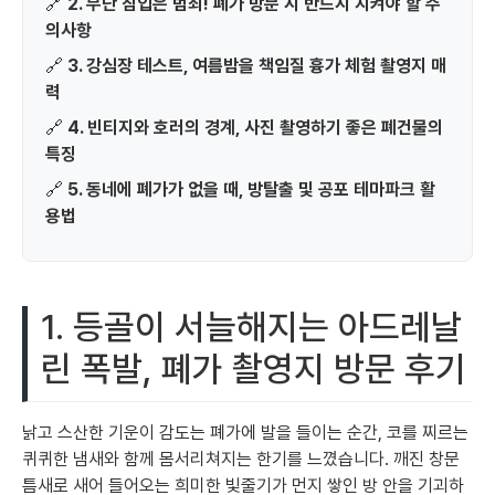
🔗
2. 무단 침입은 범죄! 폐가 방문 시 반드시 지켜야 할 주
의사항
🔗
3. 강심장 테스트, 여름밤을 책임질 흉가 체험 촬영지 매
력
🔗
4. 빈티지와 호러의 경계, 사진 촬영하기 좋은 폐건물의
특징
🔗
5. 동네에 폐가가 없을 때, 방탈출 및 공포 테마파크 활
용법
1. 등골이 서늘해지는 아드레날
린 폭발, 폐가 촬영지 방문 후기
낡고 스산한 기운이 감도는 폐가에 발을 들이는 순간, 코를 찌르는
퀴퀴한 냄새와 함께 몸서리쳐지는 한기를 느꼈습니다. 깨진 창문
틈새로 새어 들어오는 희미한 빛줄기가 먼지 쌓인 방 안을 기괴하