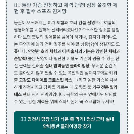
🏃‍♂️ 놀란 가슴 진정하고 체력 단련! 심장 쫄깃한 체
험 후 필수 스포츠 연계망
등골이 오싹해지는 폐가 체험과 호러 컨셉 촬영으로 여름의
찜통더위를 시원하게 날려버리셨나요? 으스스한 장소를 탐험
하다 보면 뜻밖의 장애물을 넘어야 하거나, 갑자기 튀어나오
는 무언가에 놀라 전력 질주를 해야 할 상황(?)이 생길지도 모
릅니다.
안전한 호러 체험과 이색 출사의 기본은 강인한 체력과
순발력!
높은 담장이나 험난한 지형도 거뜬히 넘을 수 있는 전
신 근력을 길러줄
실내 암벽등반 클라이밍장
, 무서운 순간 뒤
도 돌아보지 않고 달릴 수 있는 폭발적인 심폐지구력을 키워
줄
고강도 다이어트 크로스핏 박스
, 그리고 놀란 가슴을 차분
하게 진정시키고 담력을 기르는 데 도움을 줄
기구 전문 필라
테스 센터
연계 연락망입니다. 극한의 공포 앞에서도 당당할
수 있는 강철 체력을 위해 스마트폰에 꼭 스크랩해 두세요!
🧗‍♂️ 김천시 담장 넘기 식은 죽 먹기! 전신 근력 실내
암벽등반 클라이밍장 찾기