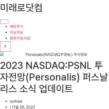
콘
미래로닷컴
텐
츠
로
건
해외주식
너
이모저모
뛰
정부지원사업
기
X
2023 NASDAQ:PSNL 투
자전망(Personalis) 퍼스날
리스 소식 업데이트
ryohwa
/
11월 26, 2023