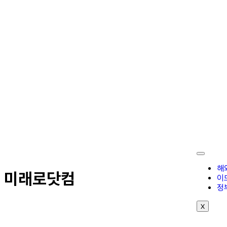
해
미래로닷컴
이
정
X