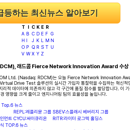
급등하는 최신뉴스 알아보기
T
I
C
K
E
R
A
B
C
D
E
F
G
H
I
J
K
L
M
N
O
P
Q
R
S
T
U
V
W
X
Y
Z
M), 래드콤 Fierce Network Innovation Award 수상
 Ltd. (Nasdaq: RDCM)는 오늘 Fierce Network Innovatio
rtual Drive Test 솔루션의 실시간 가입자 통찰력을 수집하는 혁신
 지리적 데이터에 의존하지 않고 각 구간에 품질 점수를 할당합니다. 이 
환경 영향을 크게 줄이고 엔지니어링 팀의 효율성을 높입니다.
Top.6 뉴스
REPL:레플리뮨 그룹
SBEV:스플래시 베버리지 그룹
테인먼트
CYCU:싸이큐리온
RITR:라이터 로그텍 홀딩스
 TOP.6 뉴스