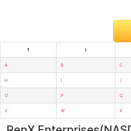
T
I
A
B
C
H
I
J
O
P
Q
V
W
X
RenX Enterprises(