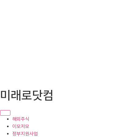
콘
미래로닷컴
텐
츠
로
건
해외주식
너
이모저모
뛰
정부지원사업