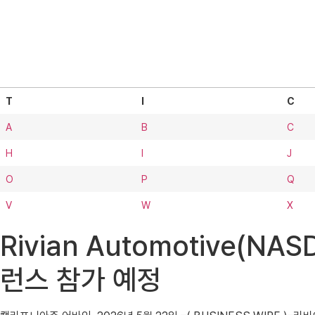
T
I
C
A
B
C
H
I
J
O
P
Q
V
W
X
Rivian Automotive(
런스 참가 예정