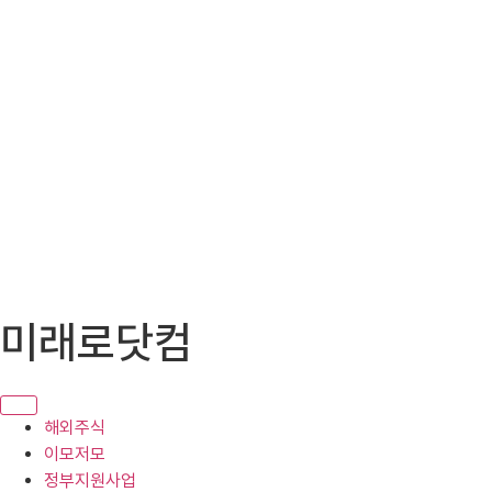
콘
미래로닷컴
텐
츠
로
건
해외주식
너
이모저모
뛰
정부지원사업