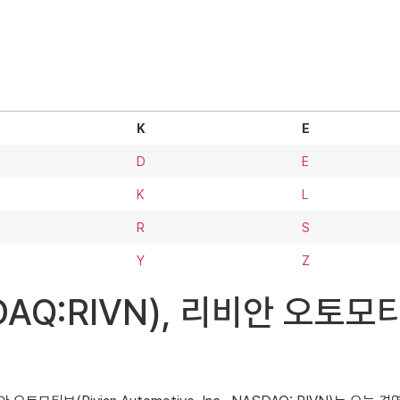
K
E
D
E
K
L
R
S
Y
Z
NASDAQ:RIVN), 리비안 오