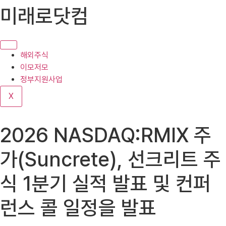
콘
미래로닷컴
텐
츠
로
건
해외주식
너
이모저모
뛰
정부지원사업
기
X
2026 NASDAQ:RMIX 주
가(Suncrete), 선크리트 주
식 1분기 실적 발표 및 컨퍼
런스 콜 일정을 발표