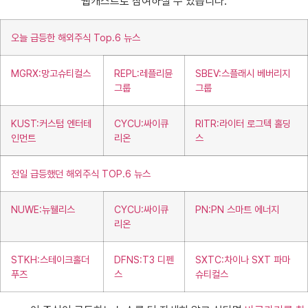
웹캐스트로 참여하실 수 있습니다.
오늘 급등한 해외주식 Top.6 뉴스
MGRX:망고슈티컬스
REPL:레플리뮨
SBEV:스플래시 베버리지
그룹
그룹
KUST:커스텀 엔터테
CYCU:싸이큐
RITR:라이터 로그텍 홀딩
인먼트
리온
스
전일 급등했던 해외주식 TOP.6 뉴스
NUWE:뉴웰리스
CYCU:싸이큐
PN:PN 스마트 에너지
리온
STKH:스테이크홀더
DFNS:T3 디펜
SXTC:차이나 SXT 파마
푸즈
스
슈티컬스