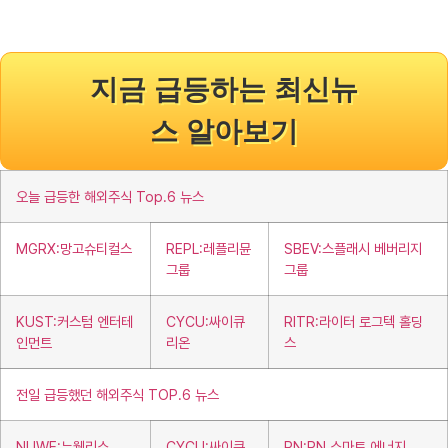
지금 급등하는 최신뉴
스 알아보기
오늘 급등한 해외주식 Top.6 뉴스
MGRX:망고슈티컬스
REPL:레플리뮨
SBEV:스플래시 베버리지
그룹
그룹
KUST:커스텀 엔터테
CYCU:싸이큐
RITR:라이터 로그텍 홀딩
인먼트
리온
스
전일 급등했던 해외주식 TOP.6 뉴스
NUWE:뉴웰리스
CYCU:싸이큐
PN:PN 스마트 에너지