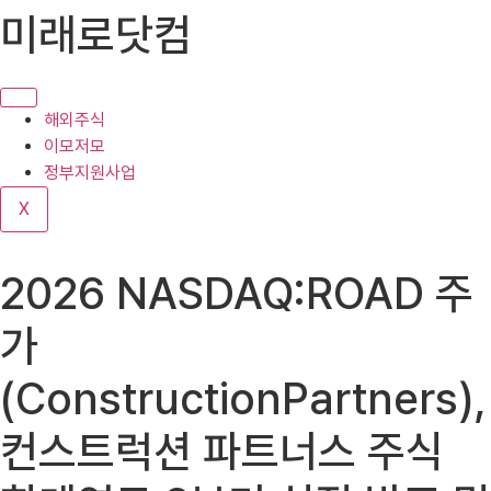
콘
미래로닷컴
텐
츠
로
건
해외주식
너
이모저모
뛰
정부지원사업
기
X
2026 NASDAQ:ROAD 주
가
(ConstructionPartners),
컨스트럭션 파트너스 주식