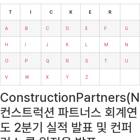
T
I
C
K
E
R
A
B
C
D
E
F
G
H
I
J
K
L
M
N
O
P
Q
R
S
T
U
V
W
X
Y
Z
ConstructionPartners(
컨스트럭션 파트너스 회계연
도 2분기 실적 발표 및 컨퍼