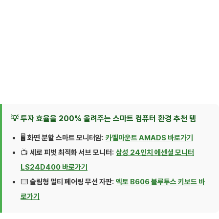
💡 투자 효율을 200% 올려주는 스마트 컴퓨터 환경 추천 템
🖥️
화면 분할 스마트 모니터암:
카멜마운트 AMADS 바로가기
📺
세로 피벗 최적화 서브 모니터:
삼성 24인치 에센셜 모니터
LS24D400 바로가기
⌨️
슬림형 멀티 페어링 무선 자판:
엑토 B606 블루투스 키보드 바
로가기