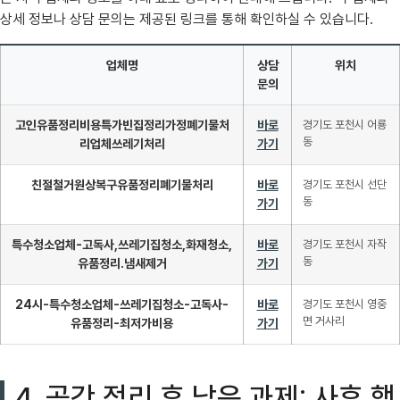
상세 정보나 상담 문의는 제공된 링크를 통해 확인하실 수 있습니다.
업체명
상담
위치
문의
고인유품정리비용특가빈집정리가정폐기물처
바로
경기도 포천시 어룡
동
리업체쓰레기처리
가기
친절철거원상복구유품정리폐기물처리
바로
경기도 포천시 선단
동
가기
특수청소업체-고독사,쓰레기집청소,화재청소,
바로
경기도 포천시 자작
동
유품정리.냄새제거
가기
24시-특수청소업체-쓰레기집청소-고독사-
바로
경기도 포천시 영중
면 거사리
유품정리-최저가비용
가기
4. 공간 정리 후 남은 과제: 사후 행