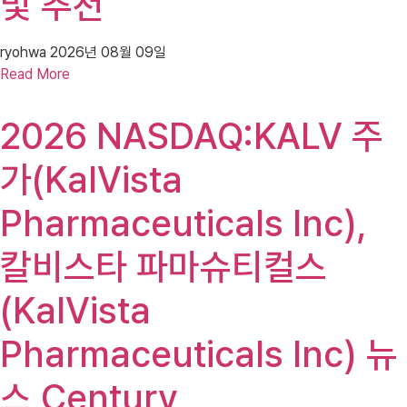
및 추천
ryohwa
2026년 08월 09일
Read More
2026 NASDAQ:KALV 주
가(KalVista
Pharmaceuticals Inc),
칼비스타 파마슈티컬스
(KalVista
Pharmaceuticals Inc) 뉴
스 Century