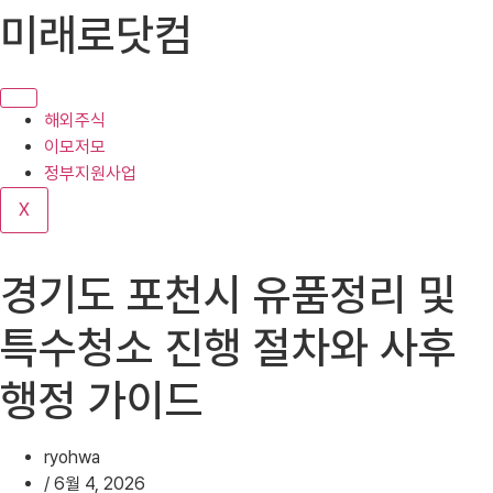
콘
미래로닷컴
텐
츠
로
건
해외주식
너
이모저모
뛰
정부지원사업
기
X
경기도 포천시 유품정리 및
특수청소 진행 절차와 사후
행정 가이드
ryohwa
/
6월 4, 2026